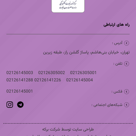
راه های ارتباطی
آدرس :
تهران، خیابان بنی‌هاشم، پاساژ گلشن راز، طبقه زیرین
تلفن :
02126145003
02126305002
02126305001
02126141288
02126141226
02126145004
02126145001
فکس :
شبکه‌های اجتماعی :
طراحی سایت توسط شرکت برکه