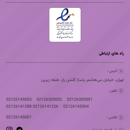
راه های ارتباطی
آدرس :
تهران، خیابان بنی‌هاشم، پاساژ گلشن راز، طبقه زیرین
تلفن :
02126145003
02126305002
02126305001
02126141288
02126141226
02126145004
02126145001
فکس :