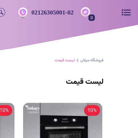
02126305001-02
0
فروشگاه میلان
لیست قیمت
لیست قیمت
10%
10%