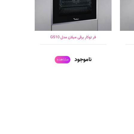
فر توکار برقی میلان مدل GS10
ناموجود
مشاهده