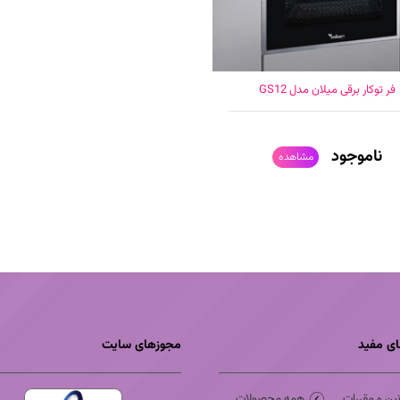
فر توکار برقی میلان مدل GS12
ناموجود
مشاهده
ای مفید
مجوزهای سایت
نین و مقررات
همه محصولات