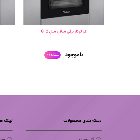
فر توکار برقی میلان مدل G12
ناموجود
مشاهده
دسته بندی محصولات
لینک ه
گاز رومیزی
قوا