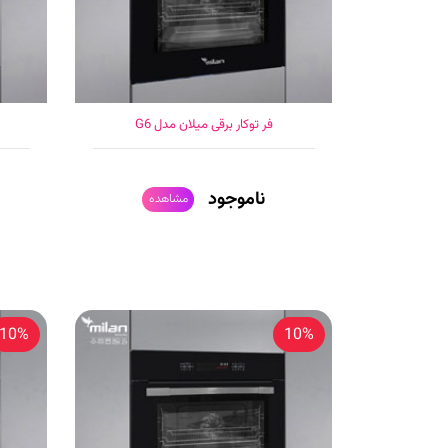
فر توکار برقی میلان مدل G6
ناموجود
مشاهده
10%
10%