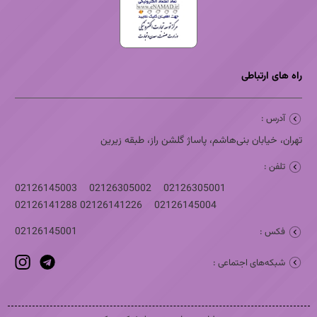
راه های ارتباطی
آدرس :
تهران، خیابان بنی‌هاشم، پاساژ گلشن راز، طبقه زیرین
تلفن :
02126145003
02126305002
02126305001
02126141288
02126141226
02126145004
02126145001
فکس :
شبکه‌های اجتماعی :