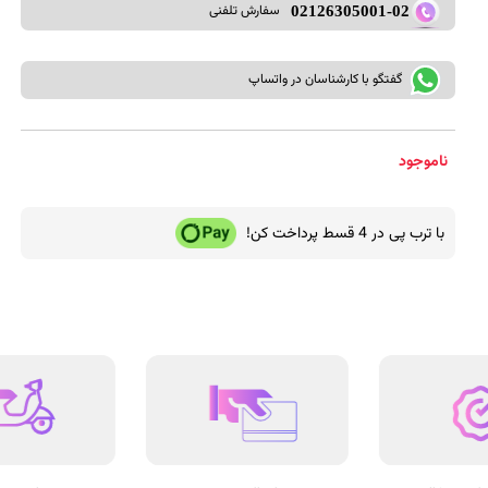
سفارش تلفنی
02126305001-02
گفتگو با کارشناسان در واتساپ
ناموجود
با ترب پی در 4 قسط پرداخت کن!