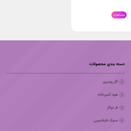
دسته بندی محصولات
گاز رومیزی
هود آشپزخانه
فر توکار
سینک ظرفشویی