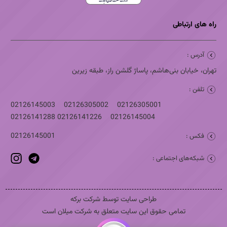
راه های ارتباطی
آدرس :
تهران، خیابان بنی‌هاشم، پاساژ گلشن راز، طبقه زیرین
تلفن :
02126145003
02126305002
02126305001
02126141288
02126141226
02126145004
02126145001
فکس :
شبکه‌های اجتماعی :
طراحی سایت توسط شرکت برکه
تمامی حقوق این سایت متعلق به شرکت میلان است