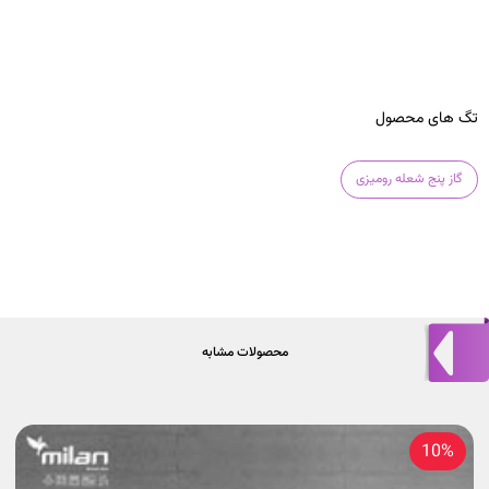
تگ های محصول
گاز پنج شعله رومیزی
محصولات مشابه
10%