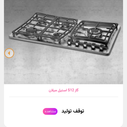
گاز S12 استیل میلان
توقف تولید
مشاهده