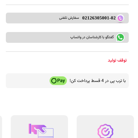
سفارش تلفنی
02126305001-02
گفتگو با کارشناسان در واتساپ
توقف تولید
با ترب پی در 4 قسط پرداخت کن!