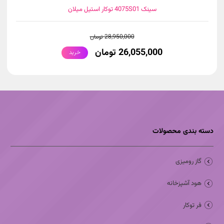
سینک 4075S01 توکار استیل میلان
28,950,000 تومان
26,055,000 تومان
خرید
دسته بندی محصولات
گاز رومیزی
هود آشپزخانه
فر توکار