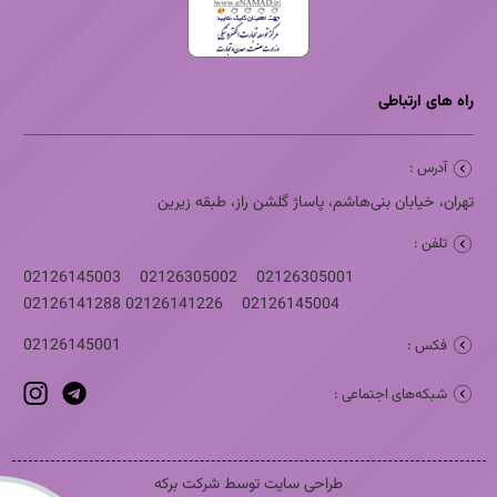
راه های ارتباطی
آدرس :
تهران، خیابان بنی‌هاشم، پاساژ گلشن راز، طبقه زیرین
تلفن :
02126145003
02126305002
02126305001
02126141288
02126141226
02126145004
02126145001
فکس :
شبکه‌های اجتماعی :
طراحی سایت توسط شرکت برکه