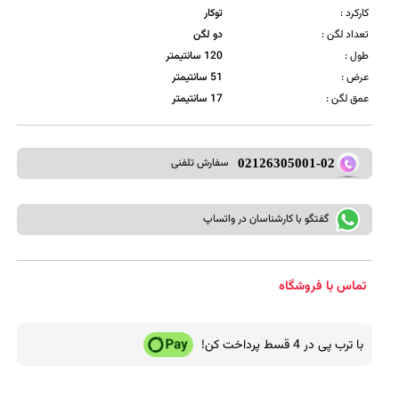
کارکرد :
توکار
تعداد لگن :
دو لگن
طول :
120 سانتیمتر
عرض :
51 سانتیمتر
عمق لگن :
17 سانتیمتر
سفارش تلفنی
02126305001-02
گفتگو با کارشناسان در واتساپ
تماس با فروشگاه
با ترب پی در 4 قسط پرداخت کن!