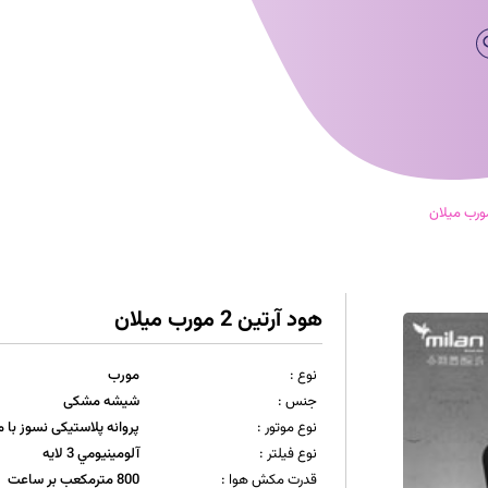
هود آرتین 2 مورب میلان
نوع :
مورب
جنس :
شیشه مشکی
نوع موتور :
پروانه پلاستیکی نسوز با
نوع فیلتر :
آلومينيومي 3 لایه
قدرت مکش هوا :
800 مترمکعب بر ساعت