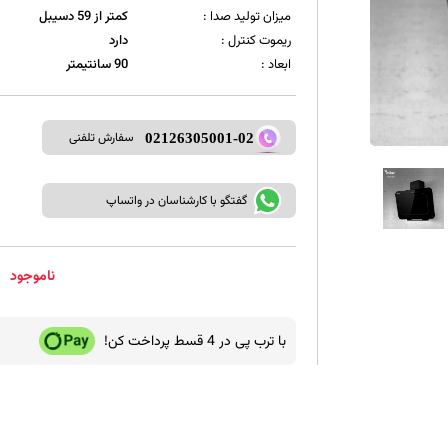
میزان تولید صدا :
کمتر از 59 دسیبل
ریموت کنترل :
دارد
ابعاد :
90 سانتیمتر
سفارش تلفنی
02126305001-02
گفتگو با کارشناسان در واتساپ
ناموجود
با ترب پی در 4 قسط پرداخت کن!