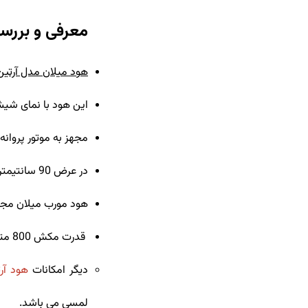
معرفی و بررسی تخ
هود میلان مدل آرتین 
این هود با نمای شیش
مجهز به موتور پروانه
در
عرض 90 سانتیمتری موجود است.
هود مورب میلان مجهز 
قدرت مکش 800 متر مکعب و تولید صدای کمتر از 59 دسیبل است.
دیگر امکانات
هود آرتین 
لمسی می باشد.