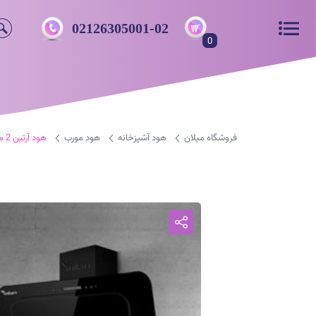
02126305001-02
0
فروشگاه میلان
هود آشپزخانه
هود مورب
هود آرتین 2 مورب میلان