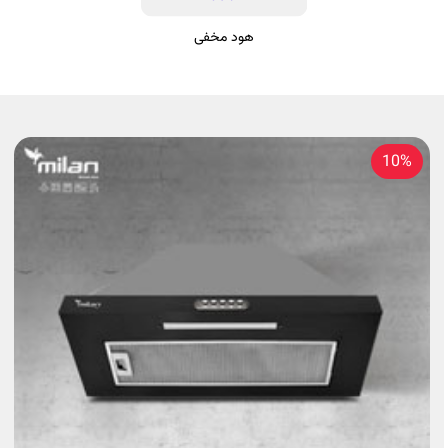
هود مخفی
10%