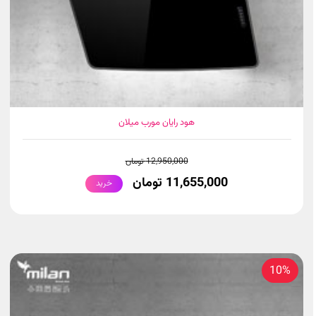
هود رایان مورب میلان
12,950,000 تومان
11,655,000 تومان
خرید
10%