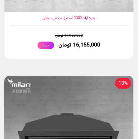
هود آراد 3003 استیل مخفی میلان
17,950,000 تومان
16,155,000 تومان
خرید
10%