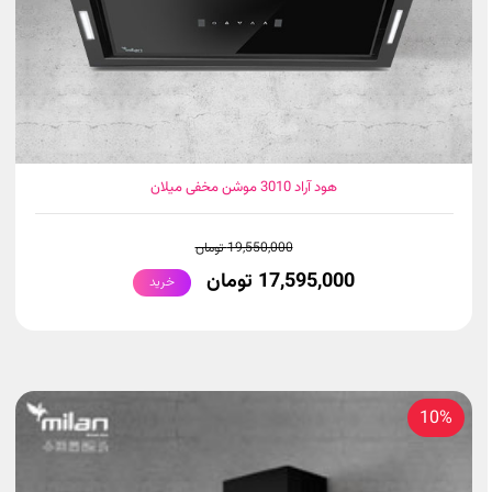
هود آراد 3010 موشن مخفی میلان
19,550,000 تومان
17,595,000 تومان
خرید
10%