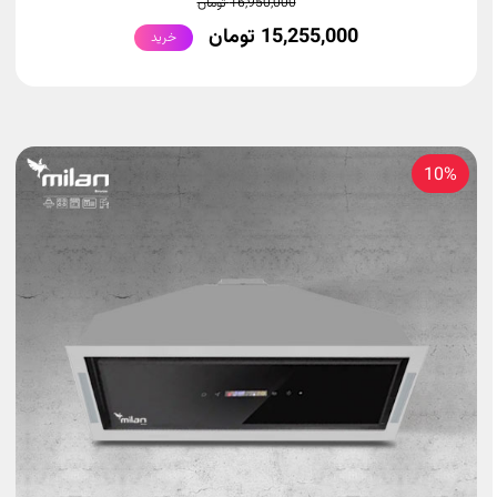
16,950,000 تومان
15,255,000 تومان
خرید
10%