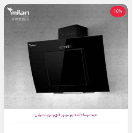
10%
هود مرسا دکمه ای موتور فلزی مورب میلان