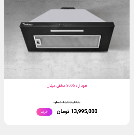
هود آراد 3005 مخفی میلان
15,550,000 تومان
13,995,000 تومان
خرید