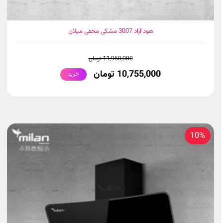
هود آراد 3007 مشکی مخفی میلان
11,950,000 تومان
10,755,000 تومان
خرید
10%