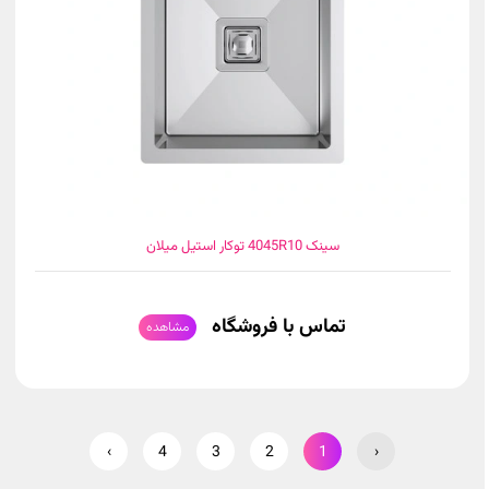
سینک 4045R10 توکار استیل میلان
تماس با فروشگاه
مشاهده
›
4
3
2
1
‹