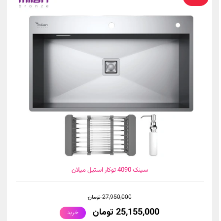
سینک 4090 توکار استیل میلان
27,950,000 تومان
25,155,000 تومان
خرید