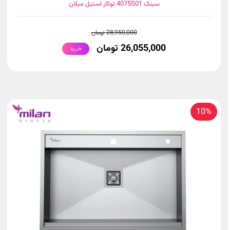
سینک 4075S01 توکار استیل میلان
28,950,000 تومان
26,055,000 تومان
خرید
10%