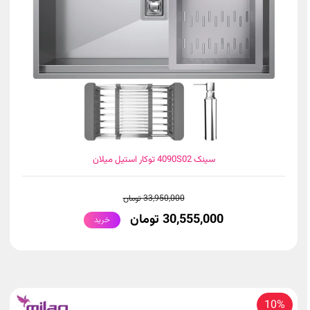
سینک 4090S02 توکار استیل میلان
33,950,000 تومان
30,555,000 تومان
خرید
10%