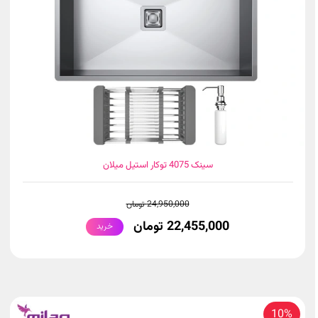
سینک 4075 توکار استیل میلان
24,950,000 تومان
22,455,000 تومان
خرید
10%