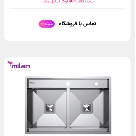
سینک 4075S03 توکار استیل میلان
تماس با فروشگاه
مشاهده