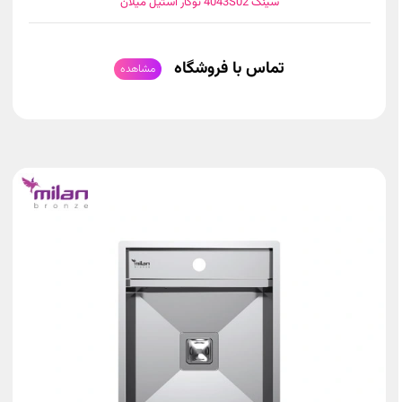
سینک 4043S02 توکار استیل میلان
تماس با فروشگاه
مشاهده