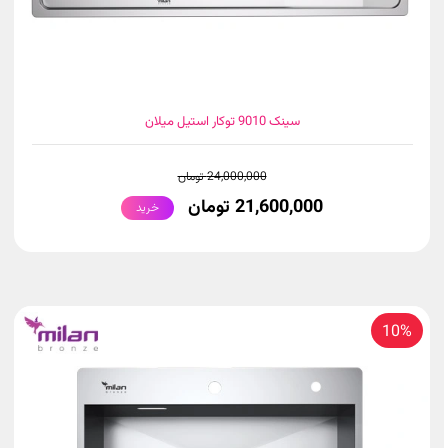
سینک 9010 توکار استیل میلان
24,000,000 تومان
21,600,000 تومان
خرید
10%