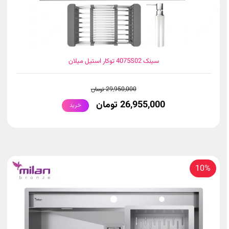
سینک 4075S02 توکار استیل میلان
29,950,000 تومان
26,955,000 تومان
خرید
10%