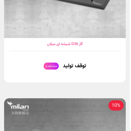
گاز G36 شیشه ای میلان
توقف تولید
مشاهده
10%