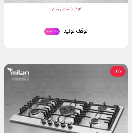
گاز S17 استیل میلان
توقف تولید
مشاهده
10%