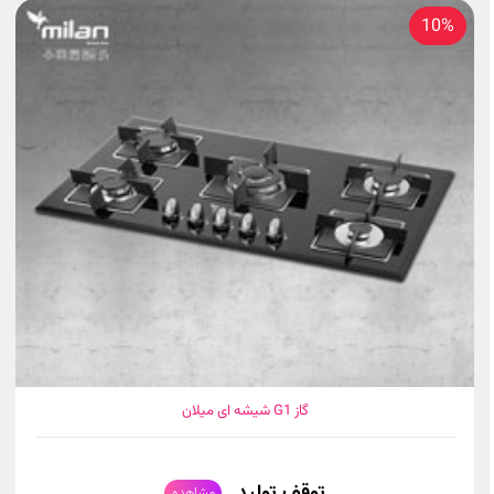
10%
گاز G1 شیشه ای میلان
توقف تولید
مشاهده