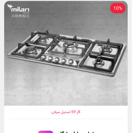
10%
گاز S9 استیل میلان