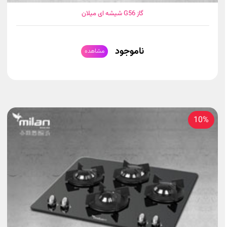
گاز G56 شیشه ای میلان
ناموجود
مشاهده
10%