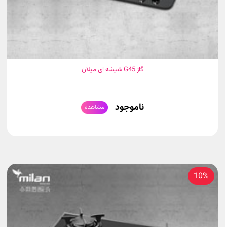
گاز G45 شیشه ای میلان
ناموجود
مشاهده
10%