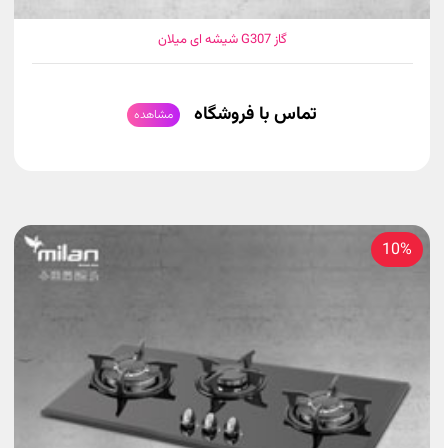
گاز G307 شیشه ای میلان
تماس با فروشگاه
مشاهده
10%