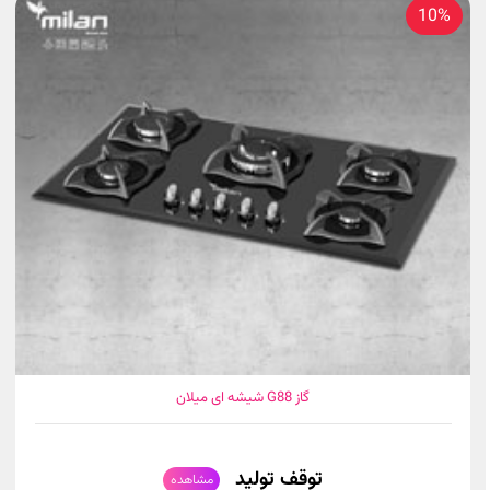
10%
گاز G88 شیشه ای میلان
توقف تولید
مشاهده