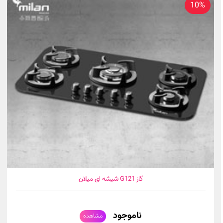
10%
گاز G121 شیشه ای میلان
ناموجود
مشاهده