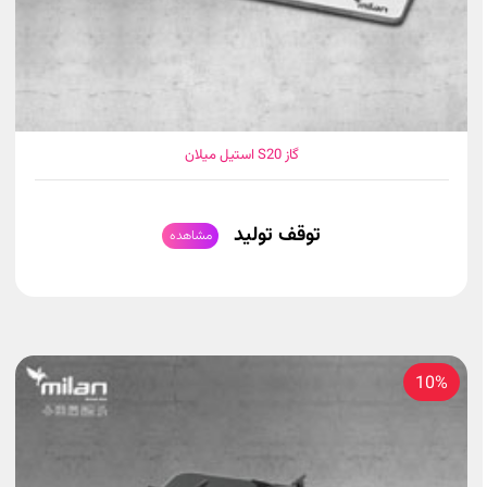
گاز S20 استیل میلان
توقف تولید
مشاهده
10%