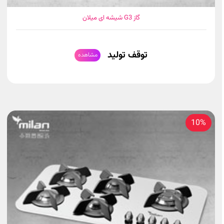
گاز G3 شیشه ای میلان
توقف تولید
مشاهده
10%