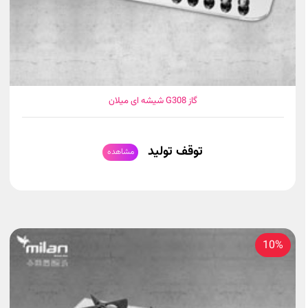
گاز G308 شیشه ای میلان
توقف تولید
مشاهده
10%