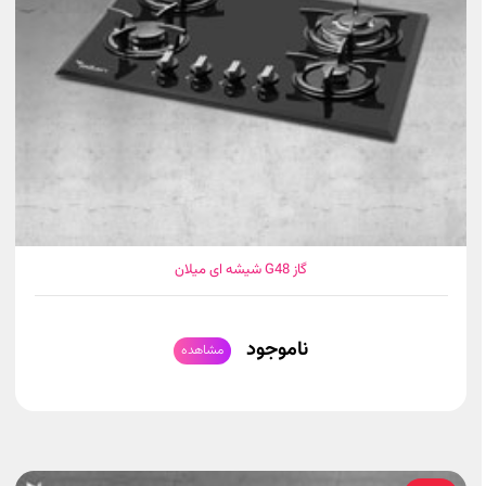
گاز G48 شیشه ای میلان
ناموجود
مشاهده