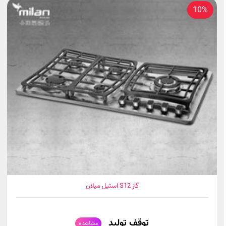
10%
گاز S12 استیل میلان
توقف تولید
مشاهده