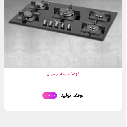
گاز G2 شیشه ای میلان
توقف تولید
مشاهده